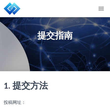
T
O
G
G
L
提交指南
E
N
A
V
I
G
A
T
I
O
N
1. 提交方法
投稿网址：