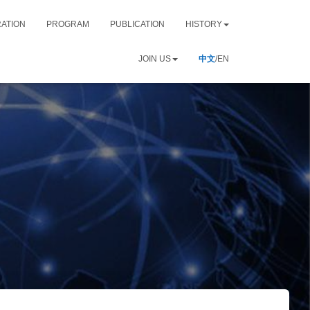
RATION
PROGRAM
PUBLICATION
HISTORY
JOIN US
中文
/EN